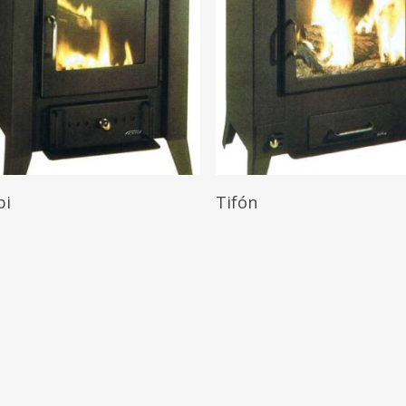
Leer Más
Leer Más
bi
Tifón