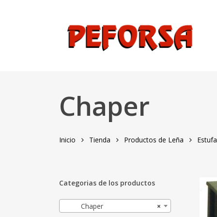
Skip
to
main
content
Hit enter to search or ESC to close
Chaper
Inicio
Tienda
Productos de Leña
Estufa
Categorias de los productos
Chaper
×