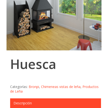
Huesca
Categorías:
Bronpi
,
Chimeneas vistas de leña
,
Productos
de Leña
Descripción