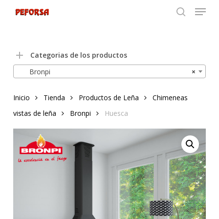
Menu
Skip
to
search
Close
main
Menu
content
Categorias de los productos
Bronpi
×
Inicio
Tienda
Productos de Leña
Chimeneas
vistas de leña
Bronpi
Huesca