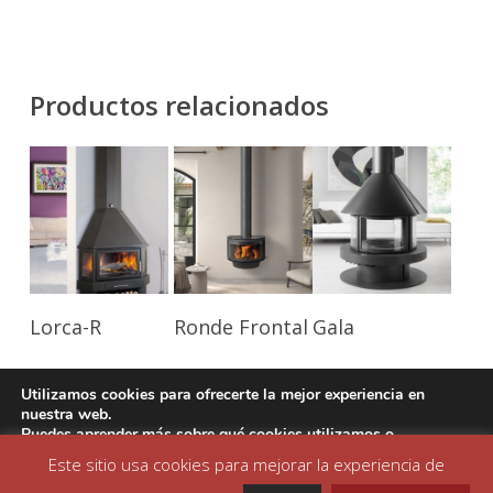
Productos relacionados
Leer Más
Leer Más
Leer Más
Lorca-R
Ronde Frontal
Gala
Utilizamos cookies para ofrecerte la mejor experiencia en
nuestra web.
Puedes aprender más sobre qué cookies utilizamos o
desactivarlas en los
ajustes
.
Este sitio usa cookies para mejorar la experiencia de
© 2026 Peforsa | Estufas y chimeneas.