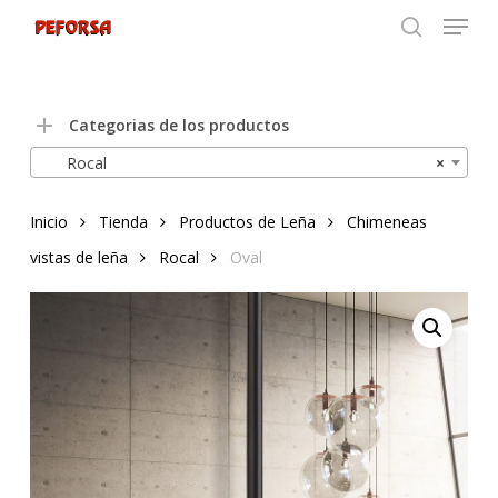
Menu
Skip
to
search
Close
main
Menu
content
Categorias de los productos
Rocal
×
Inicio
Tienda
Productos de Leña
Chimeneas
vistas de leña
Rocal
Oval