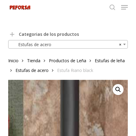
Menu
Skip
to
search
Close
main
Menu
content
Categorias de los productos
Estufas de acero
×
Inicio
Tienda
Productos de Leña
Estufas de leña
Estufas de acero
Estufa Riano black