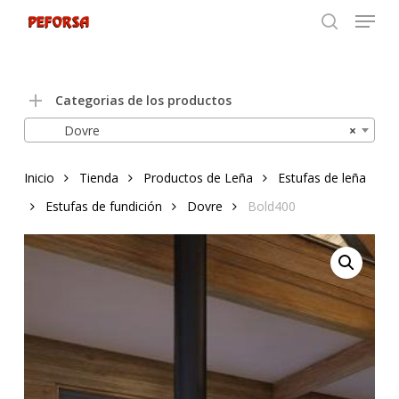
Menu
Skip
to
search
Close
main
Menu
content
Categorias de los productos
Dovre
×
Inicio
Tienda
Productos de Leña
Estufas de leña
Estufas de fundición
Dovre
Bold400