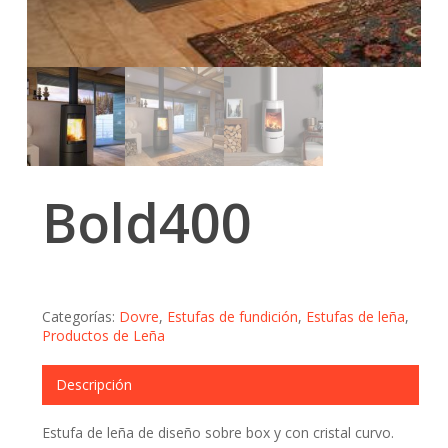
Bold400
Categorías:
Dovre
,
Estufas de fundición
,
Estufas de leña
,
Productos de Leña
Descripción
Estufa de leña de diseño sobre box y con cristal curvo.