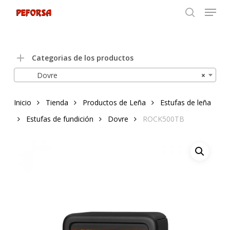
Menu
Skip
to
search
Close
main
Menu
content
Categorias de los productos
Dovre
×
Inicio
Tienda
Productos de Leña
Estufas de leña
Estufas de fundición
Dovre
ROCK500TB