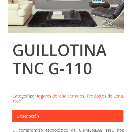
GUILLOTINA
TNC G-110
Categorías:
Hogares de leña cerrados
,
Productos de Leña
,
TNC
Descripción
El compromiso tecnológico de
CHIMENEAS TNC
nos