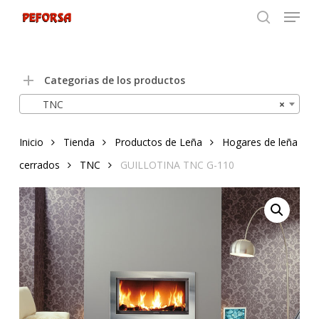
Menu
Skip
to
search
Close
main
Menu
content
Categorias de los productos
TNC
×
Inicio
Tienda
Productos de Leña
Hogares de leña
cerrados
TNC
GUILLOTINA TNC G-110