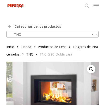
Menu
Skip
to
search
Close
main
Menu
content
Categorias de los productos
TNC
×
Inicio
Tienda
Productos de Leña
Hogares de leña
cerrados
TNC
TNC-G 90 Doble cara