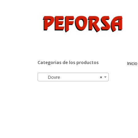
Skip
to
main
content
Hit enter to search or ESC to close
Categorias de los productos
Inicio
Dovre
×