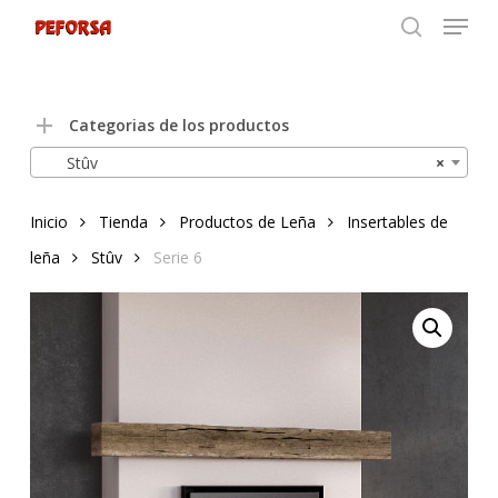
Menu
Skip
to
search
Close
main
Menu
content
Categorias de los productos
Stûv
×
Inicio
Tienda
Productos de Leña
Insertables de
leña
Stûv
Serie 6