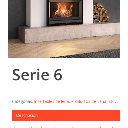
Serie 6
Categorías:
Insertables de leña
,
Productos de Leña
,
Stûv
Descripción