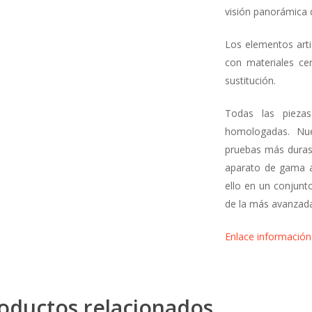
visión panorámica d
Los elementos arti
con materiales ce
sustitución.
Todas las pieza
homologadas. Nue
pruebas más duras
aparato de gama a
ello en un conjun
de la más avanzada
Enlace información
oductos relacionados