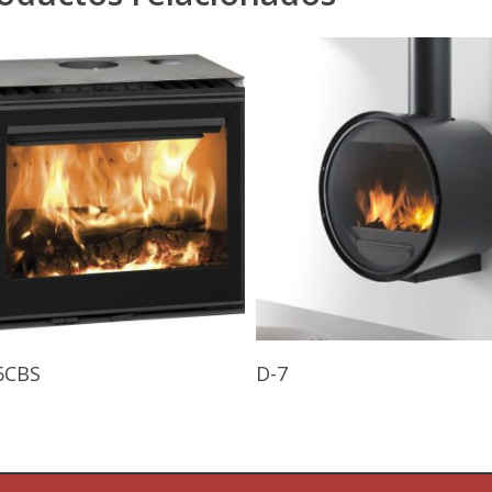
Leer Más
Leer Más
6CBS
D-7