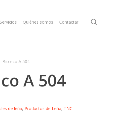
search
Servicios
Quiénes somos
Contactar
Bio eco A 504
eco A 504
bles de leña
,
Productos de Leña
,
TNC