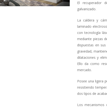
El recuperador d
galvanizado.
La caldera y cám
laminado electroso
con tecnología lás
mediante piezas de
dispuestas en sus
gravedad, mantiene
dilataciones y eli
Ello da como res
mercado.
Posee una ligera pu
resistiendo temper
dos tipos de acaba
Los mecanismos d