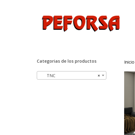
Skip
to
main
content
Hit enter to search or ESC to close
Categorias de los productos
Inicio
TNC
×