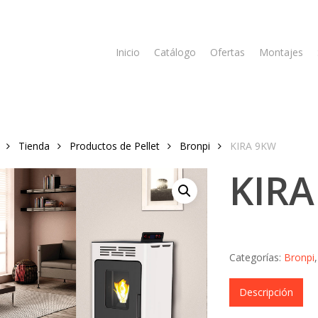
Inicio
Catálogo
Ofertas
Montajes
Tienda
Productos de Pellet
Bronpi
KIRA 9KW
KIRA
Categorías:
Bronpi
Descripción