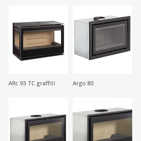
Leer Más
Leer Más
ARc 93 TC graffiti
Argo 80