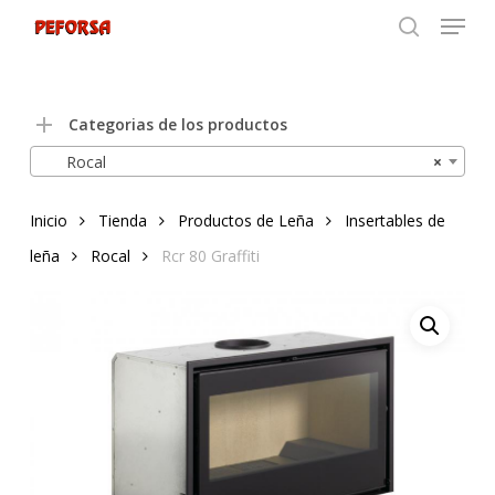
Menu
Skip
to
search
Close
main
Menu
content
Categorias de los productos
Rocal
×
Inicio
Tienda
Productos de Leña
Insertables de
leña
Rocal
Rcr 80 Graffiti