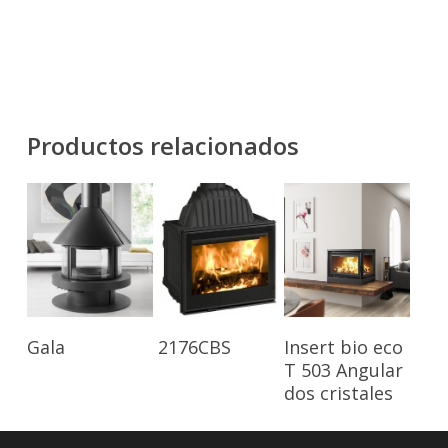
Productos relacionados
Leer Más
Leer Más
Leer Más
Gala
2176CBS
Insert bio eco
T 503 Angular
dos cristales